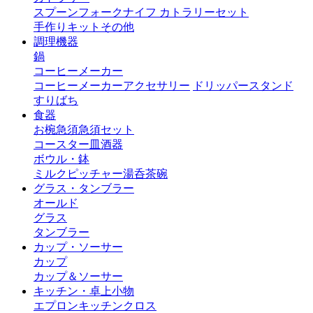
スプーン
フォーク
ナイフ
カトラリーセット
手作りキット
その他
調理機器
鍋
コーヒーメーカー
コーヒーメーカーアクセサリー
ドリッパースタンド
すりばち
食器
お椀
急須
急須セット
コースター
皿
酒器
ボウル・鉢
ミルクピッチャー
湯呑茶碗
グラス・タンブラー
オールド
グラス
タンブラー
カップ・ソーサー
カップ
カップ＆ソーサー
キッチン・卓上小物
エプロン
キッチンクロス