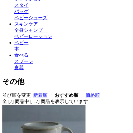
スタイ
バッグ
ベビーシューズ
スキンケア
全身シャンプー
ベビーローション
ベビー
本
食べる
スプーン
食器
その他
並び順を変更
新着順
｜
おすすめ順
｜
価格順
全 [7] 商品中 [1-7] 商品を表示しています
| 1 |