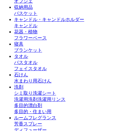
オブジェ
収納用品
バスケット
キャンドル・キャンドルホルダー
キャンドル
花器・植物
フラワーベース
寝具
ブランケット
タオル
バスタオル
フェイスタオル
石けん
水まわり用石けん
洗剤
シミ取り
洗濯シート
洗濯用洗剤
洗濯用リンス
多目的漂白剤
多目的・住まい用
ルームフレグランス
芳香スプレー
ディフューザー