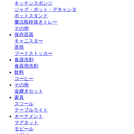
キッチンスポンジ
ジャグ・ポット・デキャンタ
ポットスタンド
魔法瓶
栓抜き
トレー
その他
保存容器
キャニスター
茶筒
フードストッカー
食器洗剤
食器用洗剤
飲料
コーヒー
その他
金継ぎセット
家具
スツール
テーブルライト
オーナメント
マグネット
モビール