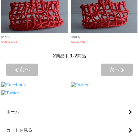
knot L
knot S
SOLD OUT
SOLD OUT
2
1
2
商品中
-
商品
前へ
次へ
ホーム
カートを見る