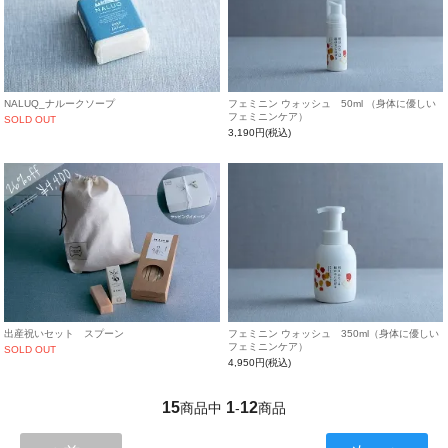
NALUQ_ナルークソープ
フェミニン ウォッシュ 50ml （身体に優しい
フェミニンケア）
SOLD OUT
3,190円(税込)
出産祝いセット スプーン
フェミニン ウォッシュ 350ml（身体に優しい
フェミニンケア）
SOLD OUT
4,950円(税込)
15
1
12
商品中
-
商品