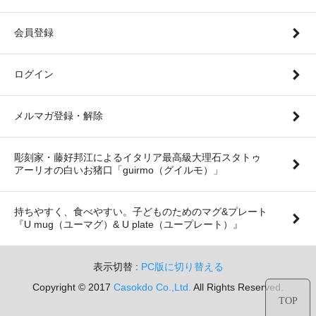
会員登録
ログイン
メルマガ登録・解除
彫刻家・藤好邦江によるイタリア最高級大理石スタトゥ
アーリオの白いお猪口「guirmo（グイルモ）」
持ちやすく、食べやすい。子どものためのマグ&プレート
『U mug（ユーマグ）& U plate（ユープレート）』
表示切替 :
PC版に切り替える
Copyright © 2017
Casokdo Co.,Ltd.
All Rights Reserved.
TOP