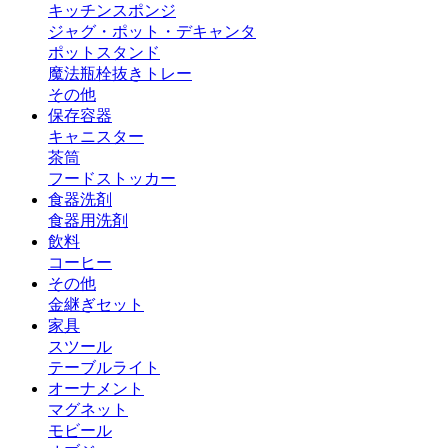
キッチンスポンジ
ジャグ・ポット・デキャンタ
ポットスタンド
魔法瓶
栓抜き
トレー
その他
保存容器
キャニスター
茶筒
フードストッカー
食器洗剤
食器用洗剤
飲料
コーヒー
その他
金継ぎセット
家具
スツール
テーブルライト
オーナメント
マグネット
モビール