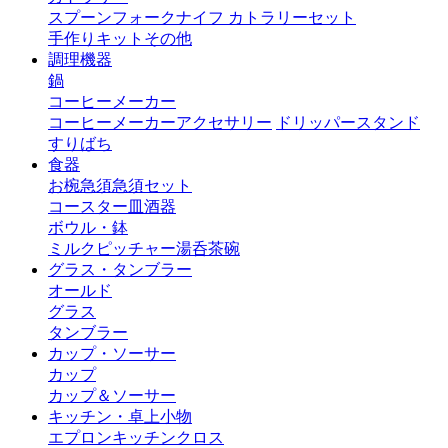
スプーン
フォーク
ナイフ
カトラリーセット
手作りキット
その他
調理機器
鍋
コーヒーメーカー
コーヒーメーカーアクセサリー
ドリッパースタンド
すりばち
食器
お椀
急須
急須セット
コースター
皿
酒器
ボウル・鉢
ミルクピッチャー
湯呑茶碗
グラス・タンブラー
オールド
グラス
タンブラー
カップ・ソーサー
カップ
カップ＆ソーサー
キッチン・卓上小物
エプロン
キッチンクロス