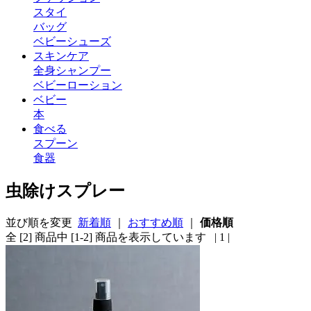
スタイ
バッグ
ベビーシューズ
スキンケア
全身シャンプー
ベビーローション
ベビー
本
食べる
スプーン
食器
虫除けスプレー
並び順を変更
新着順
｜
おすすめ順
｜
価格順
全 [2] 商品中 [1-2] 商品を表示しています
| 1 |