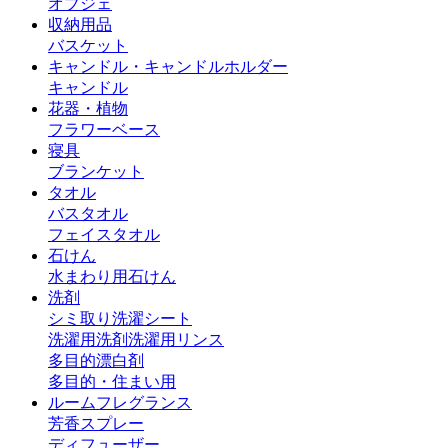
オブジェ
収納用品
バスケット
キャンドル・キャンドルホルダー
キャンドル
花器・植物
フラワーベース
寝具
ブランケット
タオル
バスタオル
フェイスタオル
石けん
水まわり用石けん
洗剤
シミ取り
洗濯シート
洗濯用洗剤
洗濯用リンス
多目的漂白剤
多目的・住まい用
ルームフレグランス
芳香スプレー
ディフューザー