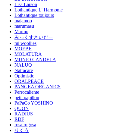
Lisa Larson
Lothantique L' Harmonie
Lothantique toujours
majamoo
marumasu
Marmo
みっくすさいだー
mi woollies
MOEBE
MOLATURA
MUNIO CANDELA
NALUQ
Natracare
Optimistic
ORALPEACE
PANGEA ORGANICS
Perrocaliente
petit papillon
PaPaCo YOSHINO
QUON
RADIUS
RDF
rosa rugosa
りくう