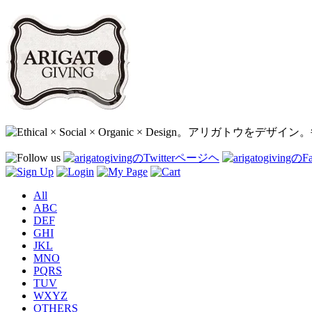
All
ABC
DEF
GHI
JKL
MNO
PQRS
TUV
WXYZ
OTHERS