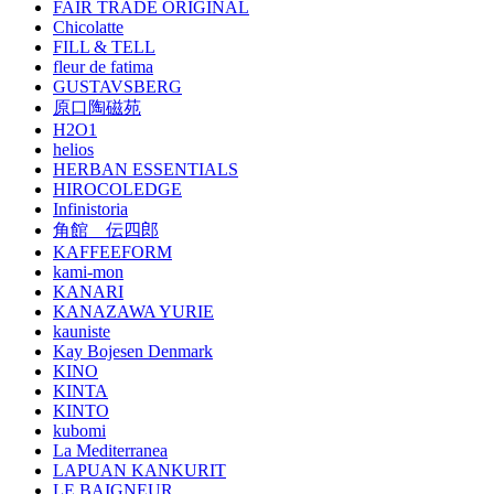
FAIR TRADE ORIGINAL
Chicolatte
FILL & TELL
fleur de fatima
GUSTAVSBERG
原口陶磁苑
H2O1
helios
HERBAN ESSENTIALS
HIROCOLEDGE
Infinistoria
角館 伝四郎
KAFFEEFORM
kami-mon
KANARI
KANAZAWA YURIE
kauniste
Kay Bojesen Denmark
KINO
KINTA
KINTO
kubomi
La Mediterranea
LAPUAN KANKURIT
LE BAIGNEUR