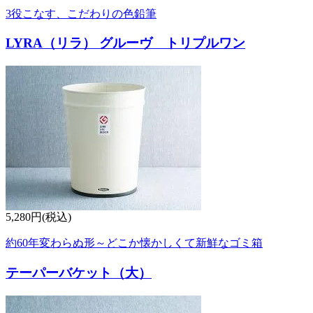
3役こなす、こだわりの色鉛筆
LYRA（リラ） グルーヴ トリプルワン
5,280円(税込)
約60年変わらぬ形～どこか懐かしくて新鮮なゴミ箱
テーパーバケット（大）