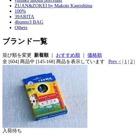
yumiko iihoshi porcelain
ZUAN&ZOKEI by Makoto Kagoshima
100%
39ARITA
4bunno3 BAG
Others
ブランド一覧
並び順を変更
新着順
｜
おすすめ順
｜
価格順
全 [604] 商品中 [145-168] 商品を表示しています
Prev <
|
1
|
2
|
入荷待ち