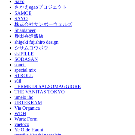
SaFo
さかえegaoプロジェクト
SAMOE
SAYO
株式会社サンポーウェルズ
Shaplaneer
鹿田喜造漆店
shigeki fujishiro design
シサムコウボウ
sisiFILLE
SODASAN
sonett
special mix
STROLL
súil
TERME DI SALSOMAGGIORE
THE VANITAS TOKYO
umelo ihc
URTEKRAM
Via Organica
WDH
Wurtz Form
yaetoco
Ye Olde Haunt