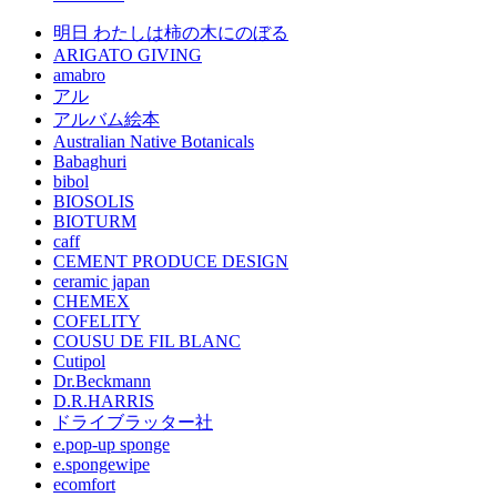
明日 わたしは柿の木にのぼる
ARIGATO GIVING
amabro
アル
アルバム絵本
Australian Native Botanicals
Babaghuri
bibol
BIOSOLIS
BIOTURM
caff
CEMENT PRODUCE DESIGN
ceramic japan
CHEMEX
COFELITY
COUSU DE FIL BLANC
Cutipol
Dr.Beckmann
D.R.HARRIS
ドライブラッター社
e.pop-up sponge
e.spongewipe
ecomfort