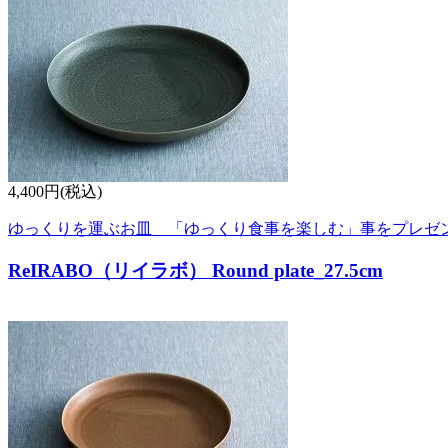
4,400円(税込)
ゆっくりを運ぶお皿 「ゆっくり食事を楽しむ」事をプレゼント"yumik
ReIRABO（リイラボ） Round plate_27.5cm