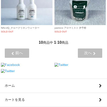
NALUQ_ナルークリネンウォーター
yaetoco アロマミスト 伊予柑
SOLD OUT
SOLD OUT
10
1
10
商品中
-
商品
前へ
次へ
ホーム
カートを見る