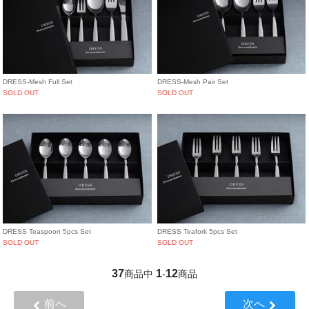
DRESS-Mesh Full Set
DRESS-Mesh Pair Set
SOLD OUT
SOLD OUT
DRESS Teaspoon 5pcs Set
DRESS Teafork 5pcs Set
SOLD OUT
SOLD OUT
37
1
12
商品中
-
商品
前へ
次へ