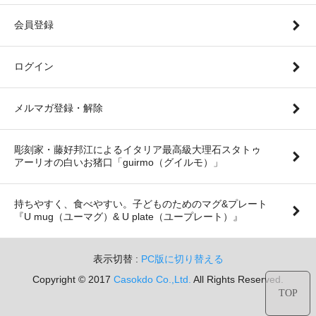
会員登録
ログイン
メルマガ登録・解除
彫刻家・藤好邦江によるイタリア最高級大理石スタトゥ
アーリオの白いお猪口「guirmo（グイルモ）」
持ちやすく、食べやすい。子どものためのマグ&プレート
『U mug（ユーマグ）& U plate（ユープレート）』
表示切替 :
PC版に切り替える
Copyright © 2017
Casokdo Co.,Ltd.
All Rights Reserved.
TOP