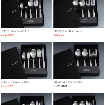
DRESS-Polka Dots Full Set
DRESS-Polka Dots Pair Set
SOLD OUT
SOLD OUT
DRESS-Ichimatsu Full Set
DRESS-Ichimatsu Pair Set
SOLD OUT
4,730円(税込)