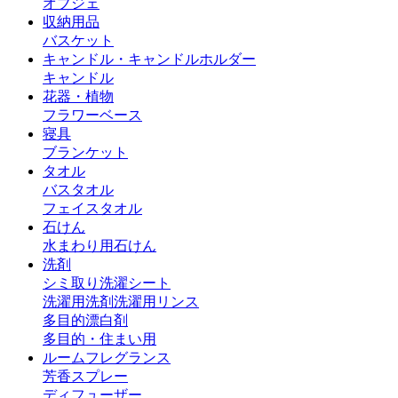
オブジェ
収納用品
バスケット
キャンドル・キャンドルホルダー
キャンドル
花器・植物
フラワーベース
寝具
ブランケット
タオル
バスタオル
フェイスタオル
石けん
水まわり用石けん
洗剤
シミ取り
洗濯シート
洗濯用洗剤
洗濯用リンス
多目的漂白剤
多目的・住まい用
ルームフレグランス
芳香スプレー
ディフューザー