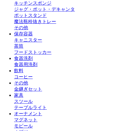
キッチンスポンジ
ジャグ・ポット・デキャンタ
ポットスタンド
魔法瓶
栓抜き
トレー
その他
保存容器
キャニスター
茶筒
フードストッカー
食器洗剤
食器用洗剤
飲料
コーヒー
その他
金継ぎセット
家具
スツール
テーブルライト
オーナメント
マグネット
モビール