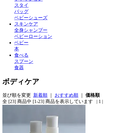
スタイ
バッグ
ベビーシューズ
スキンケア
全身シャンプー
ベビーローション
ベビー
本
食べる
スプーン
食器
ボディケア
並び順を変更
新着順
｜
おすすめ順
｜
価格順
全 [23] 商品中 [1-23] 商品を表示しています
| 1 |