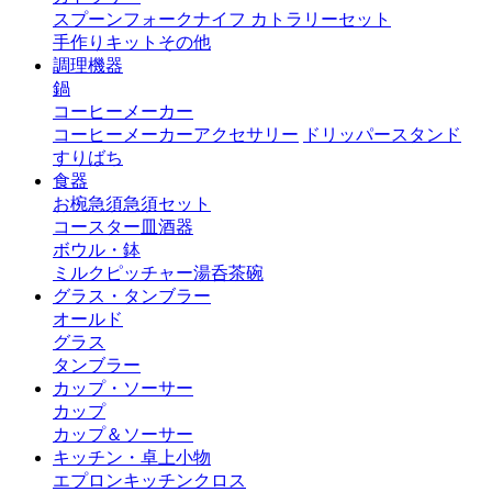
スプーン
フォーク
ナイフ
カトラリーセット
手作りキット
その他
調理機器
鍋
コーヒーメーカー
コーヒーメーカーアクセサリー
ドリッパースタンド
すりばち
食器
お椀
急須
急須セット
コースター
皿
酒器
ボウル・鉢
ミルクピッチャー
湯呑茶碗
グラス・タンブラー
オールド
グラス
タンブラー
カップ・ソーサー
カップ
カップ＆ソーサー
キッチン・卓上小物
エプロン
キッチンクロス