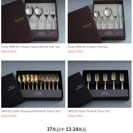
Party DRESS Chidori Spoon&Fork Pair Set
Party DRESS Chidori Full Set
SOLD OUT
SOLD OUT
DRESS Gold Teaspoon&Teafork 10pcs Set
DRESS Gold Teafork 5pcs Set
SOLD OUT
SOLD OUT
37
13
24
商品中
-
商品