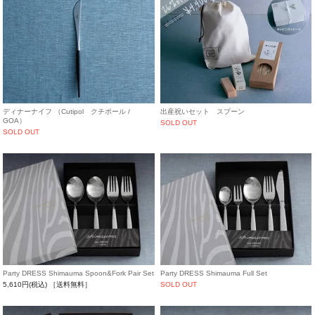
ディナーナイフ （Cutipol クチポール /
出産祝いセット スプーン
GOA）
SOLD OUT
SOLD OUT
Party DRESS Shimauma Spoon&Fork Pair Set
Party DRESS Shimauma Full Set
5,610円(税込)
［送料無料］
SOLD OUT