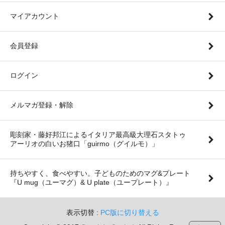
マイアカウント
会員登録
ログイン
メルマガ登録・解除
彫刻家・藤好邦江によるイタリア最高級大理石スタトゥ
アーリオの白いお猪口「guirmo（グイルモ）」
持ちやすく、食べやすい。子どものためのマグ&プレート
『U mug（ユーマグ）& U plate（ユープレート）』
表示切替 :
PC版に切り替える