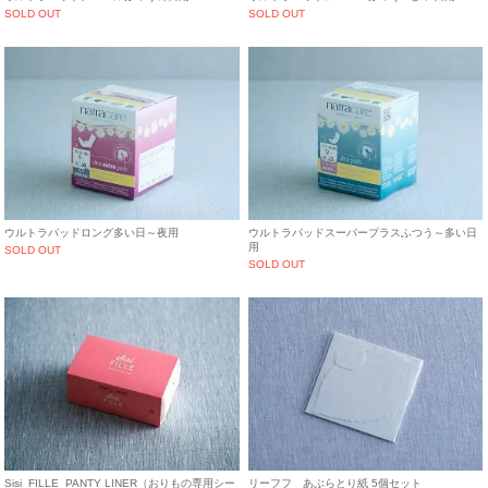
SOLD OUT
SOLD OUT
ウルトラパッドロング多い日～夜用
ウルトラパッドスーパープラスふつう～多い日
用
SOLD OUT
SOLD OUT
Sisi_FILLE_PANTY LINER（おりもの専用シー
リーフフ あぶらとり紙 5個セット