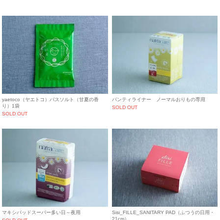
yaetoco（ヤエトコ）バスソルト（甘夏の香
パンティライナー ノーマルおりもの専用
り）1袋
SOLD OUT
SOLD OUT
マキシパッドスーパー多い日～夜用
Sisi_FILLE_SANITARY PAD（ふつうの日用・
21cm）