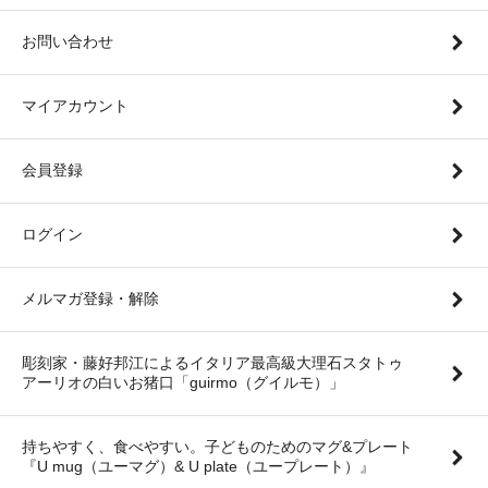
お問い合わせ
マイアカウント
会員登録
ログイン
メルマガ登録・解除
彫刻家・藤好邦江によるイタリア最高級大理石スタトゥ
アーリオの白いお猪口「guirmo（グイルモ）」
持ちやすく、食べやすい。子どものためのマグ&プレート
『U mug（ユーマグ）& U plate（ユープレート）』