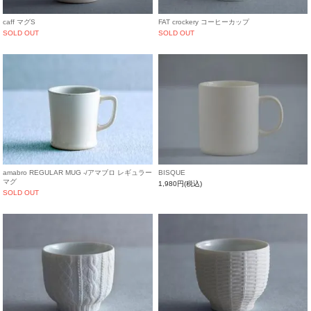
caff マグS
FAT crockery コーヒーカップ
SOLD OUT
SOLD OUT
amabro REGULAR MUG -/アマブロ レギュラー
BISQUE
マグ
1,980円(税込)
SOLD OUT