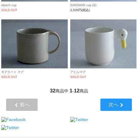
sketch cup
SHIONARI cup (S)
SOLD OUT
2,530円(税込)
モデラート マグ
アヒルマグ
SOLD OUT
SOLD OUT
32
1
12
商品中
-
商品
前へ
次へ